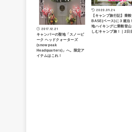
2020.09.24
【キャンプ旅行記】乗鞍
BASE(ベース)に３連泊
地ハイキングに乗鞍登山
2017.12.21
しむキャンプ旅！｜2日
キャンパーの聖地「スノーピ
ーク ヘッドクォーターズ
(snow peak
Headquarters)」へ。限定ア
イテムはこれ！