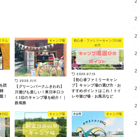
イテム
キャンプ場
初心者・ファミリーキャンプの始
め方
2020.07.15
e
【初心者ファミリーキャン
2020.11.11
本を読
プ】キャンプ場の選び方・お
【グリーンパークふきわれ】
雑
すすめポイントはこれ！トイ
川遊びも楽しい！東日本口コ
題！
レや遊び場・お風呂など
ミ1位のキャンプ場を紹介！｜
群馬県
旅行記
キャンプ場
キャンプ場