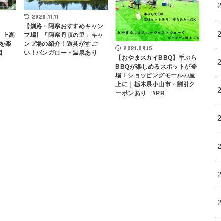
2020.11.11
【釧路・阿寒おすすめキャン
！上高
プ場】「阿寒丹頂の里」キャ
を楽
ンプ場の紹介！遊具がすご
2021.09.15
目
い！バンガロー・温泉あり
【おやまスカイBBQ】手ぶら
BBQが楽しめるスポットが登
場！ショッピングモールの屋
上に｜栃木県小山市・割引ク
ーポンあり #PR