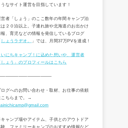
ようなサイト運営を目指しています！
運営者「しょう」のここ数年の年間キャンプ泊
数は２０泊以上。子連れ旅や北海道のお出かけ
情報、育児などの情報を発信しているブログ
「
しょうラヂオ。
」では、月間37万PVを達成！
まいにちキャンプ！に込めた想いや、運営者
「しょう」のプロフィールはこちら
————————————–
ブログへのお問い合わせ・取材、お仕事の依頼
はこちらまで。→
ainichicamp@gmail.com
※キャンプ場やアイテム、子供とのアウトドア
体験、ファミリーキャンプのおすすめ情報など