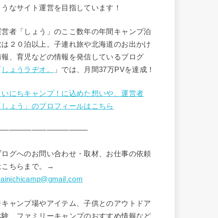
ようなサイト運営を目指しています！
運営者「しょう」のここ数年の年間キャンプ泊
数は２０泊以上。子連れ旅や北海道のお出かけ
情報、育児などの情報を発信しているブログ
「
しょうラヂオ。
」では、月間37万PVを達成！
まいにちキャンプ！に込めた想いや、運営者
「しょう」のプロフィールはこちら
————————————–
ブログへのお問い合わせ・取材、お仕事の依頼
はこちらまで。→
ainichicamp@gmail.com
※キャンプ場やアイテム、子供とのアウトドア
体験、ファミリーキャンプのおすすめ情報など