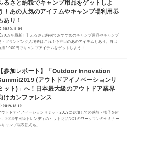
ふるさと納税でキャンプ用品をゲットしよ
う！あの人気のアイテムやキャンプ場利用券
もあり！
2020.11.09
【2019年最新！】ふるさと納税でおすすめのキャンプ用品やキャンプ
場・グランピング入場券はこれ！今注目のあのアイテムもあり。自己
負担2,000円でキャンプアイテムをゲットしよう！
【参加レポート】「Outdoor Innovation
Summit2019 (アウトドアイノベーションサ
ミット)」へ！日本最大級のアウトドア業界
向けカンファレンス
2019.12.12
アウトドアイノベーションサミット2019に参加しての感想・様子を紹
介。2019年日経トレンディのヒット商品NO1のワークマンのセミナー
やキャンプ場表彰式も。