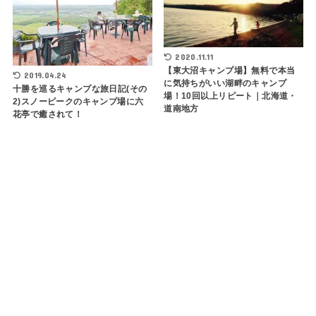
2020.11.11
【東大沼キャンプ場】無料で本当
2019.04.24
に気持ちがいい湖畔のキャンプ
十勝を巡るキャンプな旅日記(その
場！10回以上リピート｜北海道・
2)スノーピークのキャンプ場に六
道南地方
花亭で癒されて！