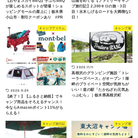
【おやまスカイBBQ】手ぶらBBQ
山陰をめぐる【ファミリーキャン
が楽しめるスポットが登場！ショ
プ旅行記】2,300キロの旅・3日
ッピングモールの屋上に｜栃木県
目！水木しげるロードを大満喫な1
小山市・割引クーポンあり #PR
日！
キャンプアイテム
キャンプ場
2020.11.11
高根沢のグランピング施設「トレ
ーラーズベース」がオープン！湖
畔のプライベート空間が気持ちが
いい！道の駅「たかねざわ元気あ
2020.11.09
っぷむら」｜栃木県高根沢町
【終了！】【ふるさと納税】でキ
ャンプ用品をそろえるチャンス！
今ならAmazonポイント11%がも
らえる！
キャンプ旅行記
キャンプ場