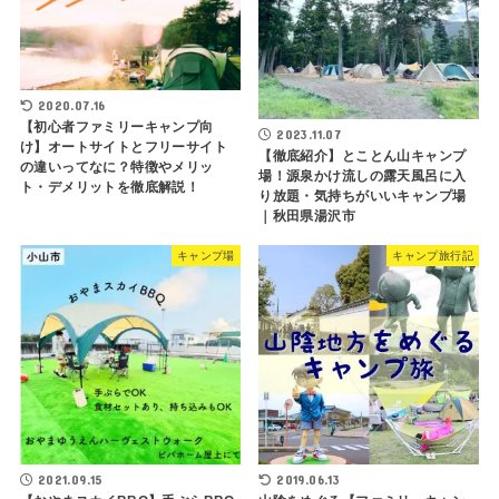
2020.07.16
【初心者ファミリーキャンプ向
2023.11.07
け】オートサイトとフリーサイト
【徹底紹介】とことん山キャンプ
の違いってなに？特徴やメリッ
場！源泉かけ流しの露天風呂に入
ト・デメリットを徹底解説！
り放題・気持ちがいいキャンプ場
｜秋田県湯沢市
キャンプ場
キャンプ旅行記
2021.09.15
2019.06.13