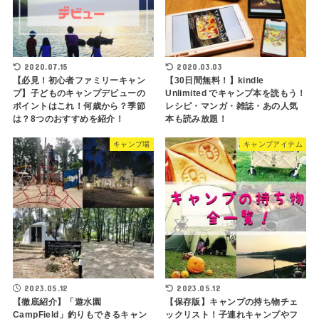
2020.07.15
2020.03.03
【必見！初心者ファミリーキャン
【30日間無料！】kindle
プ】子どものキャンプデビューの
Unlimited でキャンプ本を読もう！
ポイントはこれ！何歳から？季節
レシピ・マンガ・雑誌・あの人気
は？8つのおすすめを紹介！
本も読み放題！
キャンプ場
キャンプアイテム
2023.05.12
2023.05.12
【徹底紹介】「遊水園
【保存版】キャンプの持ち物チェ
CampField」釣りもできるキャン
ックリスト！子連れキャンプやフ