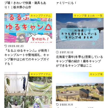
プ場！きれいで快適・遊具もあ
ァミリーにも！
り！｜栃木県小山市
キャンプアイテム
キャンプ場 まとめ・一覧
2020.02.23
『るるぶ ゆるキャン△』が発売！
2017.12.12
キャンプルートや聖地巡礼、キャ
北海道で通年(冬季も)営業している
ンプ飯やはじめてのキャンプガイ
キャンプ場の紹介！厳冬キャンプ
ドも！
ができるキャンプ場はここ
キャンプアイテム
キャンプ場
2020.11.11