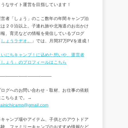
ようなサイト運営を目指しています！
運営者「しょう」のここ数年の年間キャンプ泊
数は２０泊以上。子連れ旅や北海道のお出かけ
情報、育児などの情報を発信しているブログ
「
しょうラヂオ。
」では、月間37万PVを達成！
まいにちキャンプ！に込めた想いや、運営者
「しょう」のプロフィールはこちら
————————————–
ブログへのお問い合わせ・取材、お仕事の依頼
はこちらまで。→
ainichicamp@gmail.com
※キャンプ場やアイテム、子供とのアウトドア
体験、ファミリーキャンプのおすすめ情報など