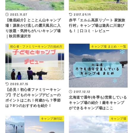
2023.11.07
2017.09.19
【徹底紹介】とことん山キャンプ
赤平「エルム高原リゾート 家族旅
場！源泉かけ流しの露天風呂に入
行村」キャンプ場は遊具に川遊び
り放題・気持ちがいいキャンプ場
も！｜口コミ・レビュー
｜秋田県湯沢市
初心者・ファミリーキャンプの始め方
キャンプ場 まとめ・一覧
2020.07.15
【必見！初心者ファミリーキャン
2017.12.12
プ】子どものキャンプデビューの
北海道で通年(冬季も)営業している
ポイントはこれ！何歳から？季節
キャンプ場の紹介！厳冬キャンプ
は？8つのおすすめを紹介！
ができるキャンプ場はここ
キャンプ旅行記
キャンプ場