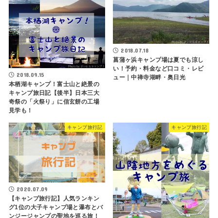
2018.07.18
菖蒲ヶ浜キャンプ場は夏でも涼し
い！予約・料金など口コミ・レビ
2018.09.15
ュー｜中禅寺湖畔・奥日光
本栖湖キャンプ！富士山と絶景の
キャンプ旅日記【後半】日本三大
奇祭の「火祭り」に信玄餅の工場
見学も！
キャンプ旅行記
キャンプ旅行記
2020.07.09
【キャンプ旅行記】人気ランキン
グ1位の大子キャンプ場と瀑布とバ
ンジージャンプの聖地を巡る旅！