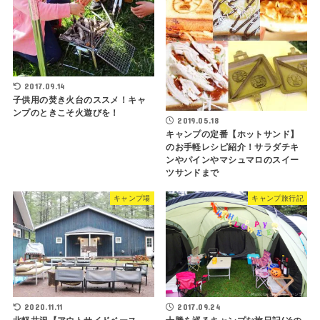
2017.09.14
子供用の焚き火台のススメ！キャ
ンプのときこそ火遊びを！
2019.05.18
キャンプの定番【ホットサンド】
のお手軽レシピ紹介！サラダチキ
ンやパインやマシュマロのスイー
ツサンドまで
キャンプ場
キャンプ旅行記
2020.11.11
2017.09.24