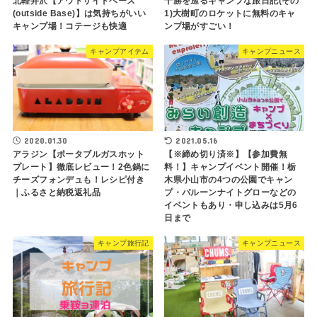
北軽井沢【アウトサイドベース
十勝を巡るキャンプな旅日記(その
(outside Base)】は気持ちがいい
1)大樹町のロケットに無料のキャ
キャンプ場！コテージも快適
ンプ場がすごい！
キャンプアイテム
キャンプニュース
2020.01.30
2021.05.16
アラジン【ポータブルガスホット
【※締め切り済※】【参加費無
プレート】徹底レビュー！2色鍋に
料！】キャンプイベント開催！栃
チーズフォンデュも！レシピ付き
木県小山市の4つの公園でキャン
｜ふるさと納税返礼品
プ・バルーンナイトグローなどの
イベントもあり・申し込みは5月6
日まで
キャンプ旅行記
キャンプニュース