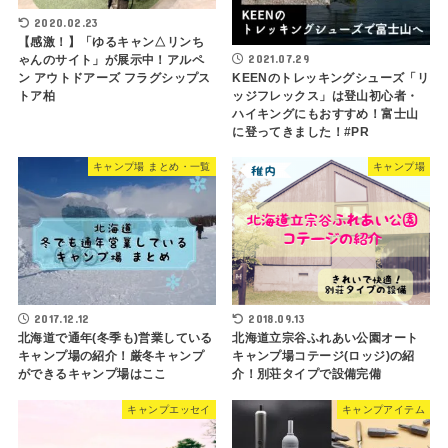
2020.02.23
【感激！】「ゆるキャン△リンち
2021.07.29
ゃんのサイト」が展示中！アルペ
KEENのトレッキングシューズ「リ
ン アウトドアーズ フラグシップス
ッジフレックス」は登山初心者・
トア柏
ハイキングにもおすすめ！富士山
に登ってきました！#PR
キャンプ場 まとめ・一覧
キャンプ場
2017.12.12
2018.09.13
北海道で通年(冬季も)営業している
北海道立宗谷ふれあい公園オート
キャンプ場の紹介！厳冬キャンプ
キャンプ場コテージ(ロッジ)の紹
ができるキャンプ場はここ
介！別荘タイプで設備完備
キャンプエッセイ
キャンプアイテム