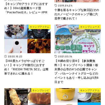
【キャンプやアウトドアにおすす
2019.04.24
め！】30in1超軽量カード型
十勝を巡るキャンプな旅日記(その
「PockeTool2.0」レビュー #PR
2)スノーピークのキャンプ場に六
花亭で癒されて！
キャンプアイテム
キャンプニュース
2020.10.23
2021.05.16
【360度カメラがやっぱりすご
【※締め切り済※】【参加費無
い！】キャンプや旅行におすす
料！】キャンプイベント開催！栃
め！「RICOH THETA SC2」は簡
木県小山市の4つの公園でキャン
単できれいに撮れる！
プ・バルーンナイトグローなどの
イベントもあり・申し込みは5月6
日まで
キャンプレシピ
キャンプアイテム