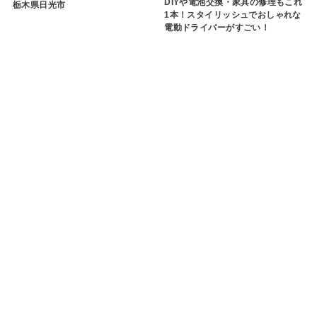
DIYや電池交換・家具の修理もこれ
栃木県日光市
1本！スタイリッシュでおしゃれな
電動ドライバーがすごい！