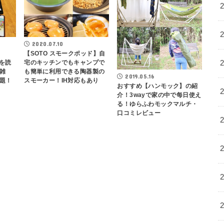
2020.07.10
e
【SOTO スモークポッド】自
本を読
宅のキッチンでもキャンプで
雑
も簡単に利用できる陶器製の
2019.05.16
題！
スモーカー！IH対応もあり
おすすめ【ハンモック】の紹
介！3wayで家の中で每日使え
る！ゆらふわモックマルチ・
口コミレビュー