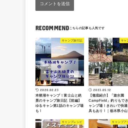
RECOMMEND
キャンプ旅行記
キャ
2020.02.23
2023.05.12
本栖湖キャンプ！富士山と絶
【徹底紹介】「遊水園
景のキャンプ旅日記【前編】
CampField」釣りもで
ゆるキャン第1話のキャンプ場
ャンプ場！きれいで快適
も！
具もあり！｜栃木県小山
キャンプレシピ
キャンプア