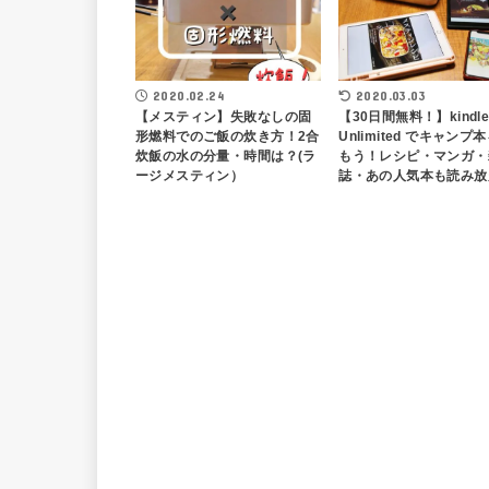
2020.02.24
2020.03.03
【メスティン】失敗なしの固
【30日間無料！】kindl
形燃料でのご飯の炊き方！2合
Unlimited でキャンプ
炊飯の水の分量・時間は？(ラ
もう！レシピ・マンガ・
ージメスティン）
誌・あの人気本も読み放