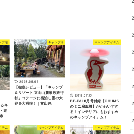
ンプ場
キャンプ場
キャンプアイテム
2023.05.02
【徹底レビュー】「キャンプ
＆リゾート 立山山麓家族旅行
2019.07.13
村」コテージに宿泊し雪の大
BE-PAL8月号付録【CHUMS
谷を大満喫！｜富山県
きるキ
のミニ扇風機】がかわいすぎ
・遊
る！インテリアにもおすすめ
市
のキャンプアイテム！
イテム
キャンプアイテム
キャンプアイテム