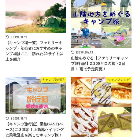
2020.11.11
【キャンプ場一覧】ファミリーキ
ャンプ・初心者におすすめのキャ
2019.06.13
ンプ場はここ！訪れた40サイト以
山陰をめぐる【ファミリーキャン
上を紹介
プ旅行記】2,300キロの旅・2日
目！ 雨で予定変更！
キャンプ旅行記
キャンプレシピ
2020.11.11
【キャンプ旅行記】乗鞍BASE(ベ
ース)に３連泊！上高地ハイキング
に乗鞍登山を楽しむキャンプ旅！