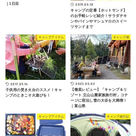
｜1日目
2019.05.18
キャンプの定番【ホットサンド】
のお手軽レシピ紹介！サラダチキ
ンやパインやマシュマロのスイー
ツサンドまで
キャンプアイテム
キャンプ場
2023.05.02
2017.09.14
【徹底レビュー】「キャンプ＆リ
子供用の焚き火台のススメ！キャ
ゾート 立山山麓家族旅行村」コテ
ンプのときこそ火遊びを！
ージに宿泊し雪の大谷を大満喫！
｜富山県
キャンプアイテム
キャンプ旅行記