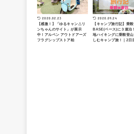
2020.02.23
2020.09.24
【感激！】「ゆるキャン△リ
【キャンプ旅行記】乗鞍
ンちゃんのサイト」が展示
BASE(ベース)に３連泊
中！アルペン アウトドアーズ
地ハイキングに乗鞍登山
フラグシップストア柏
しむキャンプ旅！｜2日