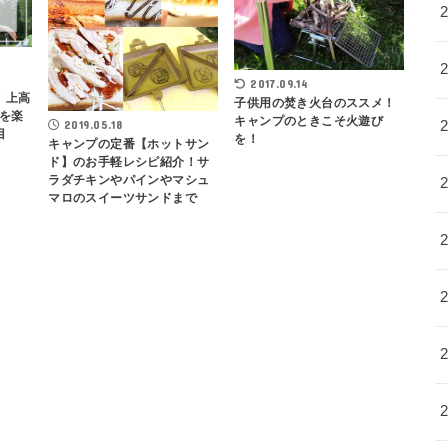
2017.09.14
！上高
子供用の焚き火台のススメ！
を楽
キャンプのときこそ火遊び
2019.05.18
目
を！
キャンプの定番【ホットサン
ド】のお手軽レシピ紹介！サ
ラダチキンやパインやマシュ
マロのスイーツサンドまで