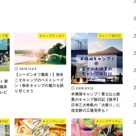
ンプ場
キャンプエッセイ
キャンプ旅行記
2019.11.29
【シーズンオフ最高！】秋冬
こそキャンプのベストシーズ
ト 家
ン！秋冬キャンプの魅力を語
遊具
2018.09.15
り尽くそう
レビ
本栖湖キャンプ！富士山と絶
景のキャンプ旅日記【後半】
日本三大奇祭の「火祭り」に
信玄餅の工場見学も！
旅行記
キャンプレシピ
キャンプアイテム