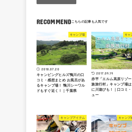
RECOMMEND
キャンプ場
キャ
2018.07.20
2017.09.19
キャンピングヒルズ鴨川の口
赤平「エルム高原リゾー
コミ・感想まとめ お風呂があ
族旅行村」キャンプ場は
るキャンプ場！ 鴨川シーワル
に川遊びも！｜口コミ・
ドもすぐ近く！｜千葉県
ュー
キャンプアイテム
キャンプ