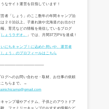
ようなサイト運営を目指しています！
運営者「しょう」のここ数年の年間キャンプ泊
数は２０泊以上。子連れ旅や北海道のお出かけ
情報、育児などの情報を発信しているブログ
「
しょうラヂオ。
」では、月間37万PVを達成！
まいにちキャンプ！に込めた想いや、運営者
「しょう」のプロフィールはこちら
————————————–
ブログへのお問い合わせ・取材、お仕事の依頼
はこちらまで。→
ainichicamp@gmail.com
※キャンプ場やアイテム、子供とのアウトドア
体験、ファミリーキャンプのおすすめ情報など