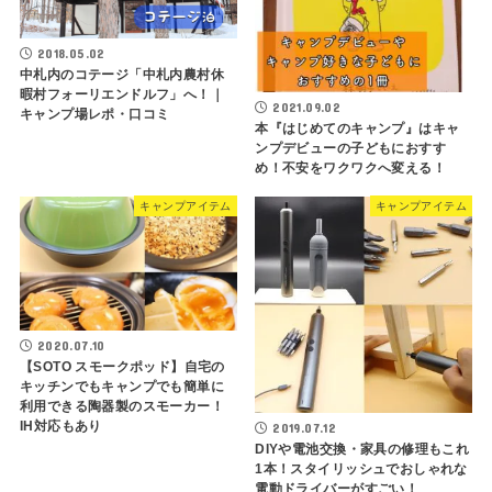
2018.05.02
中札内のコテージ「中札内農村休
暇村フォーリエンドルフ」へ！｜
2021.09.02
キャンプ場レポ・口コミ
本『はじめてのキャンプ』はキャ
ンプデビューの子どもにおすす
め！不安をワクワクへ変える！
キャンプアイテム
キャンプアイテム
2020.07.10
【SOTO スモークポッド】自宅の
キッチンでもキャンプでも簡単に
利用できる陶器製のスモーカー！
IH対応もあり
2019.07.12
DIYや電池交換・家具の修理もこれ
1本！スタイリッシュでおしゃれな
電動ドライバーがすごい！