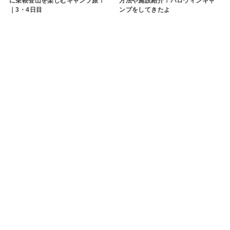
に乗鞍登山を楽しむキャンプ旅！
方法や施設紹介！ハロウィンキャ
｜3・4日目
ンプをしてきたよ