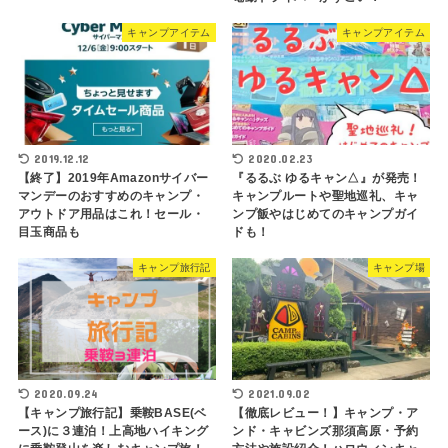
キャンプアイテム
キャンプアイテム
2019.12.12
2020.02.23
【終了】2019年Amazonサイバー
『るるぶ ゆるキャン△』が発売！
マンデーのおすすめのキャンプ・
キャンプルートや聖地巡礼、キャ
アウトドア用品はこれ！セール・
ンプ飯やはじめてのキャンプガイ
目玉商品も
ドも！
キャンプ旅行記
キャンプ場
2020.09.24
2021.09.02
【キャンプ旅行記】乗鞍BASE(ベ
【徹底レビュー！】キャンプ・ア
ース)に３連泊！上高地ハイキング
ンド・キャビンズ那須高原・予約