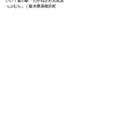
いい！道の駅「たかねざわ元気あ
っぷむら」｜栃木県高根沢町