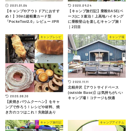
2021.01.06
2020.09.24
【キャンプやアウトドアにおすす
【キャンプ旅行記】乗鞍BASE(ベ
め！】30in1超軽量カード型
ース)に３連泊！上高地ハイキング
「PockeTool2.0」レビュー #PR
に乗鞍登山を楽しむキャンプ旅！
｜2日目
キャンプレシピ
キャンプ場
2020.11.11
北軽井沢【アウトサイドベース
(outside Base)】は気持ちがいい
2020.08.30
キャンプ場！コテージも快適
【炭焼きバウムクーヘン】をキャ
ンプで作ろう！レシピや材料、焼
き方のコツはこれ！失敗談あり
キャンプ旅行記
キャンプアイテム