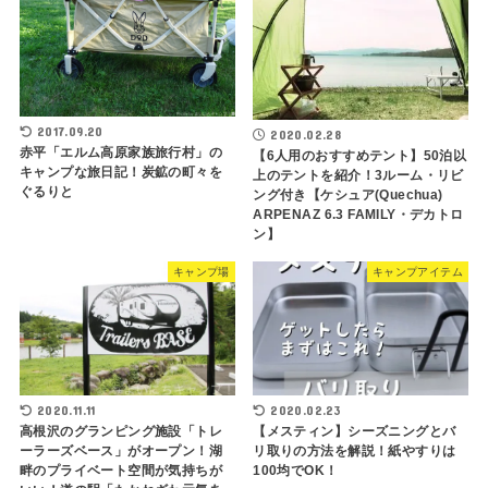
2017.09.20
2020.02.28
赤平「エルム高原家族旅行村」の
【6人用のおすすめテント】50泊以
キャンプな旅日記！炭鉱の町々を
上のテントを紹介！3ルーム・リビ
ぐるりと
ング付き【ケシュア(Quechua)
ARPENAZ 6.3 FAMILY・デカトロ
ン】
キャンプ場
キャンプアイテム
2020.11.11
2020.02.23
高根沢のグランピング施設「トレ
【メスティン】シーズニングとバ
ーラーズベース」がオープン！湖
リ取りの方法を解説！紙やすりは
畔のプライベート空間が気持ちが
100均でOK！