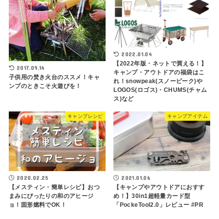
2022.01.04
【2022年版・ネットで買える！】
2017.09.14
キャンプ・アウトドアの福袋はこ
子供用の焚き火台のススメ！キャ
れ！snowpeak(スノーピーク)や
ンプのときこそ火遊びを！
LOGOS(ロゴス)・CHUMS(チャム
ス)など
キャンプレシピ
キャンプアイテム
2020.02.25
2021.01.06
【メスティン・簡単レシピ】おつ
【キャンプやアウトドアにおすす
まみにぴったりの和のアヒージ
め！】30in1超軽量カード型
ョ！固形燃料でOK！
「PockeTool2.0」レビュー #PR