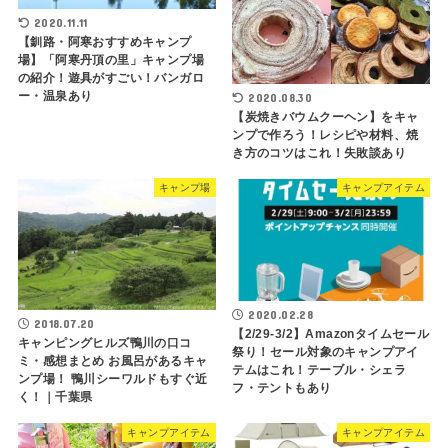
2020.11.11
【釧路・阿寒おすすめキャンプ
場】「阿寒丹頂の里」キャンプ場
の紹介！遊具がすごい！バンガロ
ー・温泉あり
2020.08.30
【炭焼きバウムクーヘン】をキャ
ンプで作ろう！レシピや材料、焼
き方のコツはこれ！失敗談あり
キャンプ場
キャンプアイテム
2020.02.28
2018.07.20
【2/29-3/2】Amazonタイムセール
キャンピングヒルズ鴨川の口コ
祭り！セール対象のキャンプアイ
ミ・感想まとめ お風呂があるキャ
テムはこれ！テーブル・シェラ
ンプ場！ 鴨川シーワルドもすぐ近
フ・テントもあり
く！｜千葉県
キャンプアイテム
キャンプアイテム