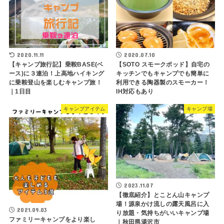
2020.11.11
2020.07.10
【キャンプ旅行記】乗鞍BASE(ベ
【SOTO スモークポッド】自宅の
ース)に３連泊！上高地ハイキング
キッチンでもキャンプでも簡単に
に乗鞍登山を楽しむキャンプ旅！
利用できる陶器製のスモーカー！
｜1日目
IH対応もあり
キャンプアイテム
キャンプ場
2023.11.07
【徹底紹介】とことん山キャンプ
場！源泉かけ流しの露天風呂に入
2021.09.03
り放題・気持ちがいいキャンプ場
ファミリーキャンプをより楽し
｜秋田県湯沢市