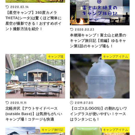
2020.03.14
【星空キャンプ】360度カメラ
THETA(シータ)は驚くほど簡単に
星空が撮影できる！おすすめポイ
ント撮影方法を紹介！
2020.02.23
本栖湖キャンプ！富士山と絶景の
キャンプ旅日記【前編】ゆるキャ
ン第1話のキャンプ場も！
キャンプ場
キャンプアイテム
2020.11.11
2019.07.05
北軽井沢【アウトサイドベース
【ロゴス(LOGOS)】の割れないワ
(outside Base)】は気持ちがいい
イングラスが使いやすい！ケース
キャンプ場！コテージも快適
はランタンにも！
キャンプ旅行記
キャンプアイテム