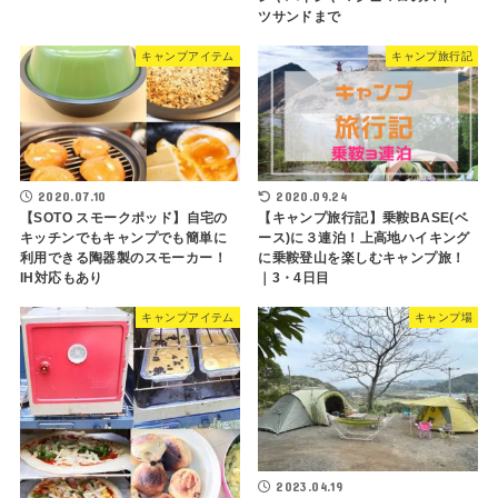
ツサンドまで
キャンプアイテム
キャンプ旅行記
2020.07.10
2020.09.24
【SOTO スモークポッド】自宅の
【キャンプ旅行記】乗鞍BASE(ベ
キッチンでもキャンプでも簡単に
ース)に３連泊！上高地ハイキング
利用できる陶器製のスモーカー！
に乗鞍登山を楽しむキャンプ旅！
IH対応もあり
｜3・4日目
キャンプアイテム
キャンプ場
2023.04.19