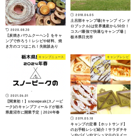
2018.06.05
土呂部キャンプ場(キャンプ イン ド
ロブックル)は世界遺産から50分！
2020.08.30
コスパ最強で快適なキャンプ場｜
【炭焼きバウムクーヘン】をキャ
栃木県日光市
ンプで作ろう！レシピや材料、焼
き方のコツはこれ！失敗談あり
キャンプニュース
キャンプレシピ
2021.06.01
【関東初！】snowpeak(スノーピ
ーク)のキャンプフィールドが栃木
県鹿沼市に開業予定｜2024年春
2019.05.18
キャンプの定番【ホットサンド】
のお手軽レシピ紹介！サラダチキ
ンやパインやマシュマロのスイー