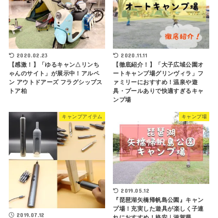
2020.02.23
2020.11.11
【感激！】「ゆるキャン△リンち
【徹底紹介！】「大子広域公園オ
ゃんのサイト」が展示中！アルペ
ートキャンプ場グリンヴィラ」フ
ン アウトドアーズ フラグシップス
ァミリーにおすすめ！温泉や遊
トア柏
具・プールありで快適すぎるキャ
ンプ場
キャンプアイテム
キャンプ場
2019.05.12
『琵琶湖矢橋帰帆島公園』キャン
プ場！充実した遊具が楽しく子連
2019.07.12
れにおすすめ！格安｜滋賀県