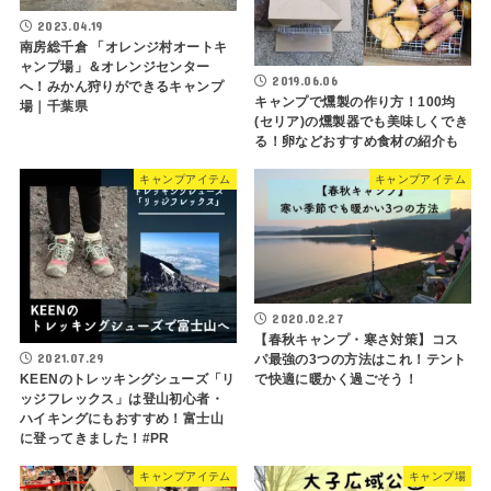
2023.04.19
南房総千倉 「オレンジ村オートキ
ャンプ場」＆オレンジセンター
2019.06.06
へ！みかん狩りができるキャンプ
キャンプで燻製の作り方！100均
場｜千葉県
(セリア)の燻製器でも美味しくでき
る！卵などおすすめ食材の紹介も
キャンプアイテム
キャンプアイテム
2020.02.27
【春秋キャンプ・寒さ対策】コス
2021.07.29
パ最強の3つの方法はこれ！テント
KEENのトレッキングシューズ「リ
で快適に暖かく過ごそう！
ッジフレックス」は登山初心者・
ハイキングにもおすすめ！富士山
に登ってきました！#PR
キャンプアイテム
キャンプ場