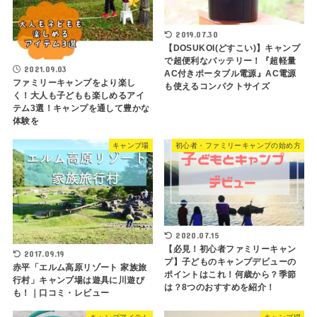
2019.07.30
【DOSUKOI(どすこい)】キャンプ
で超便利なバッテリー！『超軽量
2021.09.03
AC付きポータブル電源』AC電源
ファミリーキャンプをより楽し
も使えるコンパクトサイズ
く！大人も子どもも楽しめるアイ
テム3選！キャンプを通して豊かな
体験を
キャンプ場
初心者・ファミリーキャンプの始め方
2020.07.15
【必見！初心者ファミリーキャン
2017.09.19
プ】子どものキャンプデビューの
赤平「エルム高原リゾート 家族旅
ポイントはこれ！何歳から？季節
行村」キャンプ場は遊具に川遊び
は？8つのおすすめを紹介！
も！｜口コミ・レビュー