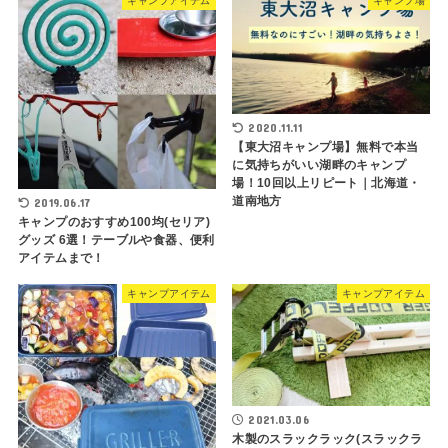
キャンプアイテム
キャンプ場
2020.11.11
【東大沼キャンプ場】無料で本当
に気持ちがいい湖畔のキャンプ
場！10回以上リピート｜北海道・
道南地方
2019.06.17
キャンプのおすすめ100均(セリア)
グッズ 6選！テーブルや食器、便利
アイテムまで！
キャンプアイテム
キャンプアイテム
2021.03.06
木製のスラックラック(スラックラ