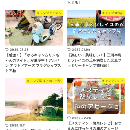
らえる！
キャンプアイテム
キャンプ旅行記
2020.02.23
2020.01.06
【感激！】「ゆるキャン△リンち
【楽しい・美味しい！】三浦半島
ゃんのサイト」が展示中！アルペ
とソレイユの丘を満喫した元旦フ
ン アウトドアーズ フラグシップス
ァミリーキャンプ旅行記！
トア柏
キャンプ場 まとめ・一覧
キャンプレシピ
2020.02.25
【メスティン・簡単レシピ】おつ
2020.11.11
まみにぴったりの和のアヒージ