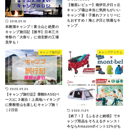
【徹底レビュー】南伊豆夕日ヶ丘
キャンプ場は本当に気持ちがいい
キャンプ場！子連れファミリーに
もおすすめ！海と夕日と快適なキ
2018.09.15
ャンプ
本栖湖キャンプ！富士山と絶景の
キャンプ旅日記【後半】日本三大
奇祭の「火祭り」に信玄餅の工場
見学も！
キャンプ旅行記
キャンプアイテム
2020.09.24
【キャンプ旅行記】乗鞍BASE(ベ
ース)に３連泊！上高地ハイキング
に乗鞍登山を楽しむキャンプ旅！
｜2日目
2020.11.09
【終了！】【ふるさと納税】でキ
ャンプ用品をそろえるチャンス！
今ならAmazonポイント11%がも