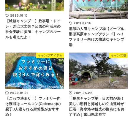
2020.10.10
【城跡キャンプ！】炊事場・トイ
2019.07.14
レ・芝は大丈夫？公園の利活用の
那須の人気キャンプ場【メープル
社会実験に参加！キャンプのルー
那須高原キャンプグランド】へ！
ルも考えたよ！
ファミリー向けの快適なキャンプ
場
キャンプアイテム
キャンプ場
2020.01.06
2021.05.22
【これで決まり！】ファミリー向
「島尾キャンプ場」目の前が海！
け寝袋はコールマン(Coleman)の
美しい朝日と海越しの立山連峰が
親子3人寝られる封筒型がおすす
圧巻！海水浴や観光の拠点にもお
め！
すすめ｜富山県氷見市