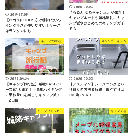
2020.02.23
『るるぶ ゆるキャン△』が発売！
2019.07.05
キャンプルートや聖地巡礼、キャ
【ロゴス(LOGOS)】の割れないワ
ンプ飯やはじめてのキャンプガイ
イングラスが使いやすい！ケース
ドも！
はランタンにも！
キャンプ旅行記
キャンプアイテム
2020.09.24
2020.02.23
【キャンプ旅行記】乗鞍BASE(ベ
【メスティン】シーズニングとバ
ース)に３連泊！上高地ハイキング
リ取りの方法を解説！紙やすりは
に乗鞍登山を楽しむキャンプ旅！
100均でOK！
｜2日目
キャンプエッセイ
キャンプ場