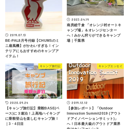
2023.04.19
南房総千倉 「オレンジ村オートキ
ャンプ場」＆オレンジセンター
2019.07.13
へ！みかん狩りができるキャンプ
BE-PAL8月号付録【CHUMSのミ
場｜千葉県
ニ扇風機】がかわいすぎる！イン
テリアにもおすすめのキャンプア
イテム！
キャンプ旅行記
キャンプエッセイ
2020.09.24
2019.12.12
【キャンプ旅行記】乗鞍BASE(ベ
【参加レポート】「Outdoor
ース)に３連泊！上高地ハイキング
Innovation Summit2019 (アウト
に乗鞍登山を楽しむキャンプ旅！
ドアイノベーションサミット)」
｜3・4日目
へ！日本最大級のアウトドア業界
向けカンファレンス