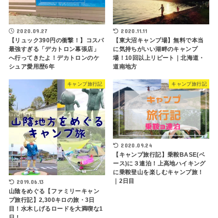
2020.09.27
2020.11.11
【リュック390円の衝撃！】コスパ
【東大沼キャンプ場】無料で本当
最強すぎる「デカトロン幕張店」
に気持ちがいい湖畔のキャンプ
へ行ってきたよ！デカトロンのケ
場！10回以上リピート｜北海道・
シュア愛用歴6年
道南地方
キャンプ旅行記
キャンプ旅行記
2020.09.24
【キャンプ旅行記】乗鞍BASE(ベ
ース)に３連泊！上高地ハイキング
に乗鞍登山を楽しむキャンプ旅！
｜2日目
2019.06.13
山陰をめぐる【ファミリーキャン
プ旅行記】2,300キロの旅・3日
目！水木しげるロードを大満喫な1
日！