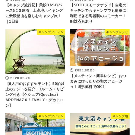
【キャンプ旅行記】乗鞍BASE(ベ
【SOTO スモークポッド】自宅の
ース)に３連泊！上高地ハイキング
キッチンでもキャンプでも簡単に
に乗鞍登山を楽しむキャンプ旅！
利用できる陶器製のスモーカー！
｜1日目
IH対応もあり
キャンプアイテム
キャンプレシピ
2020.02.25
【メスティン・簡単レシピ】おつ
2020.02.28
まみにぴったりの和のアヒージ
【6人用のおすすめテント】50泊以
ョ！固形燃料でOK！
上のテントを紹介！3ルーム・リビ
ング付き【ケシュア(Quechua)
ARPENAZ 6.3 FAMILY・デカトロ
ン】
キャンプアイテム
キャンプ場