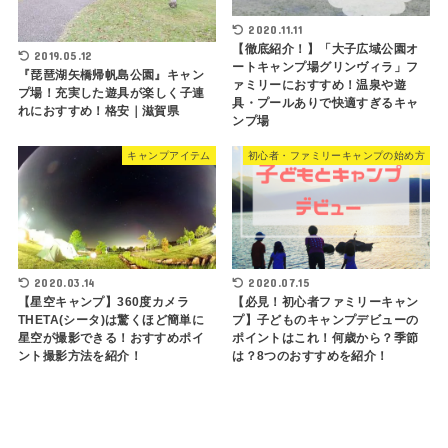
2020.11.11
【徹底紹介！】「大子広域公園オ
2019.05.12
ートキャンプ場グリンヴィラ」フ
『琵琶湖矢橋帰帆島公園』キャン
ァミリーにおすすめ！温泉や遊
プ場！充実した遊具が楽しく子連
具・プールありで快適すぎるキャ
れにおすすめ！格安｜滋賀県
ンプ場
キャンプアイテム
初心者・ファミリーキャンプの始め方
2020.03.14
2020.07.15
【星空キャンプ】360度カメラ
【必見！初心者ファミリーキャン
THETA(シータ)は驚くほど簡単に
プ】子どものキャンプデビューの
星空が撮影できる！おすすめポイ
ポイントはこれ！何歳から？季節
ント撮影方法を紹介！
は？8つのおすすめを紹介！