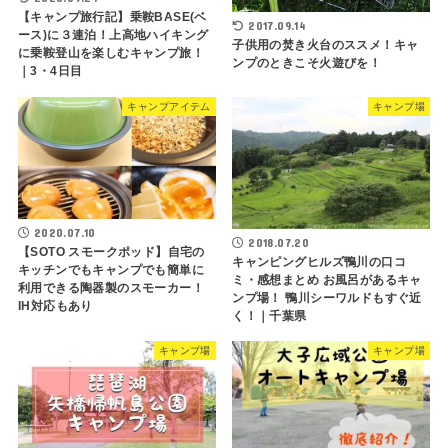
【キャンプ旅行記】乗鞍BASE(ベ
2017.09.14
ース)に３連泊！上高地ハイキング
子供用の焚き火台のススメ！キャ
に乗鞍登山を楽しむキャンプ旅！
ンプのときこそ火遊びを！
｜3・4日目
キャンプアイテム
キャンプ場
2020.07.10
2018.07.20
【SOTO スモークポッド】自宅の
キャンピングヒルズ鴨川の口コ
キッチンでもキャンプでも簡単に
ミ・感想まとめ お風呂があるキャ
利用できる陶器製のスモーカー！
ンプ場！ 鴨川シーワルドもすぐ近
IH対応もあり
く！｜千葉県
キャンプ場
キャンプ場