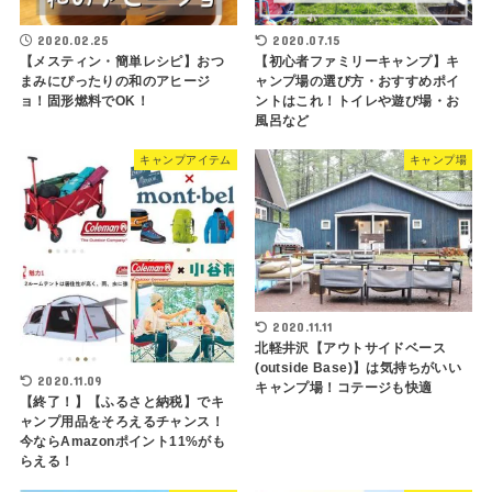
2020.02.25
2020.07.15
【メスティン・簡単レシピ】おつ
【初心者ファミリーキャンプ】キ
まみにぴったりの和のアヒージ
ャンプ場の選び方・おすすめポイ
ョ！固形燃料でOK！
ントはこれ！トイレや遊び場・お
風呂など
キャンプアイテム
キャンプ場
2020.11.11
北軽井沢【アウトサイドベース
(outside Base)】は気持ちがいい
2020.11.09
キャンプ場！コテージも快適
【終了！】【ふるさと納税】でキ
ャンプ用品をそろえるチャンス！
今ならAmazonポイント11%がも
らえる！