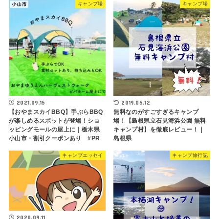
キャンプ場
キャンプ場
2021.09.15
2019.05.12
【おやまスカイBBQ】手ぶらBBQ
無料なのがすごすぎるキャンプ
が楽しめるスポットが登場！ショ
場！【島根県立石見海浜公園 無料
ッピングモールの屋上に｜栃木県
キャンプ村】を徹底レビュー！｜
小山市・割引クーポンあり #PR
島根県
キャンプエッセイ
キャンプ旅行記
2020.09.11