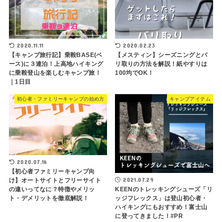
2020.11.11
2020.02.23
【キャンプ旅行記】乗鞍BASE(ベ
【メスティン】シーズニングとバ
ース)に３連泊！上高地ハイキング
リ取りの方法を解説！紙やすりは
に乗鞍登山を楽しむキャンプ旅！
100均でOK！
｜1日目
初心者・ファミリーキャンプの始め方
キャンプアイテム
2020.07.16
【初心者ファミリーキャンプ向
2021.07.29
け】オートサイトとフリーサイト
KEENのトレッキングシューズ「リ
の違いってなに？特徴やメリッ
ッジフレックス」は登山初心者・
ト・デメリットを徹底解説！
ハイキングにもおすすめ！富士山
に登ってきました！#PR