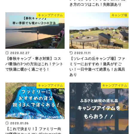
き方のコツはこれ！失敗談あり
キャンプアイテム
キャンプ場
2020.02.27
2020.11.11
【春秋キャンプ・寒さ対策】コス
【ソレイユの丘キャンプ場】ファ
パ最強の3つの方法はこれ！テント
ミリーにおすすめ！遊具がすご
で快適に暖かく過ごそう！
い！一日中遊べて絶景も！お風呂
あり
キャンプアイテム
キャンプアイテム
2020.01.06
【これで決まり！】ファミリー向