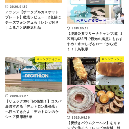
2020.01.30
アラジン【ポータブルガスホット
プレート】徹底レビュー！2色鍋に
チーズフォンデュも！レシピ付き
｜ふるさと納税返礼品
2019.05.12
【境港公共マリーナキャンプ場】1
区画1,028円で観光の拠点にもおす
すめ！水木しげるロードから近
く！｜鳥取県
キャンプアイテム
キャンプレシピ
2020.09.27
【リュック390円の衝撃！】コスパ
最強すぎる「デカトロン幕張店」
へ行ってきたよ！デカトロンのケ
シュア愛用歴6年
2020.08.30
【炭焼きバウムクーヘン】をキャ
ンプで作ろう！レシピや材料、焼