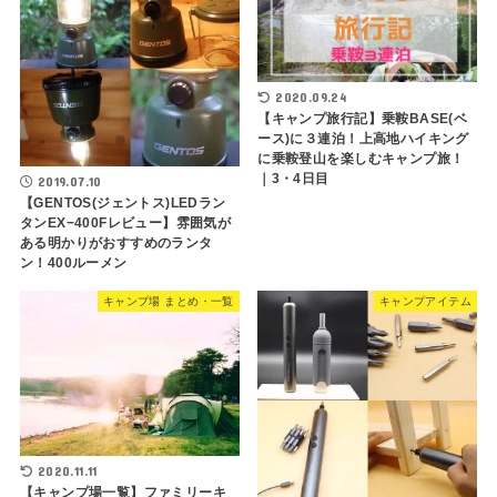
2020.09.24
【キャンプ旅行記】乗鞍BASE(ベ
ース)に３連泊！上高地ハイキング
に乗鞍登山を楽しむキャンプ旅！
｜3・4日目
2019.07.10
【GENTOS(ジェントス)LEDラン
タンEX−400Fレビュー】雰囲気が
ある明かりがおすすめのランタ
ン！400ルーメン
キャンプ場 まとめ・一覧
キャンプアイテム
2020.11.11
【キャンプ場一覧】ファミリーキ