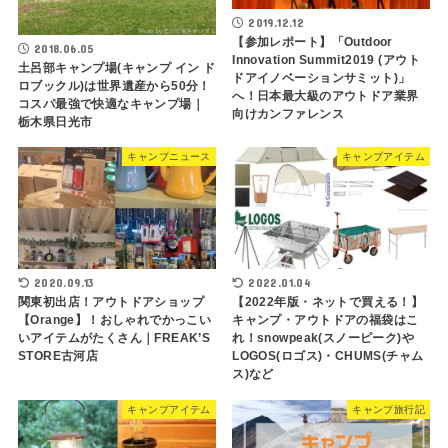
2019.12.12
【参加レポート】「Outdoor
2018.06.05
Innovation Summit2019 (アウト
土呂部キャンプ場(キャンプ イン ド
ドアイノベーションサミット)」
ロブックル)は世界遺産から50分！
へ！日本最大級のアウトドア業界
コスパ最強で快適なキャンプ場｜
向けカンファレンス
栃木県日光市
キャンプニュース
キャンプアイテム
2020.09.13
2022.01.04
関東初出店！アウトドアショップ
【2022年版・ネットで買える！】
【Orange】！おしゃれでかっこい
キャンプ・アウトドアの福袋はこ
いアイテムがたくさん｜FREAK’S
れ！snowpeak(スノーピーク)や
STORE古河店
LOGOS(ロゴス)・CHUMS(チャム
ス)など
キャンプアイテム
キャンプ旅行記