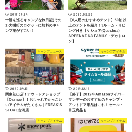
2017.09.24
2020.02.28
十勝を巡るキャンプな旅日記(その
【6人用のおすすめテント】50泊以
1)大樹町のロケットに無料のキャ
上のテントを紹介！3ルーム・リビ
ンプ場がすごい！
ング付き【ケシュア(Quechua)
ARPENAZ 6.3 FAMILY・デカトロ
ン】
キャンプニュース
キャンプアイテム
2020.09.13
2019.12.12
関東初出店！アウトドアショップ
【終了】2019年Amazonサイバー
【Orange】！おしゃれでかっこい
マンデーのおすすめのキャンプ・
いアイテムがたくさん｜FREAK’S
アウトドア用品はこれ！セール・
STORE古河店
目玉商品も
キャンプアイテム
キャンプアイテム