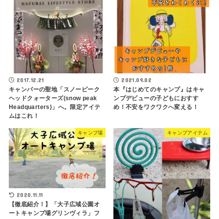
2017.12.21
2021.09.02
キャンパーの聖地「スノーピーク
本『はじめてのキャンプ』はキャ
ヘッドクォーターズ(snow peak
ンプデビューの子どもにおすす
Headquarters)」へ。限定アイテ
め！不安をワクワクへ変える！
ムはこれ！
キャンプ場
キャンプアイテム
2020.11.11
【徹底紹介！】「大子広域公園オ
ートキャンプ場グリンヴィラ」フ