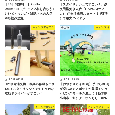
【30日間無料！】kindle
【スタイリッシュですごい！】多
Unlimited でキャンプ本を読もう！
次元型焚き火台「RAPCA(ラプ
レシピ・マンガ・雑誌・あの人気
カ)」が先行販売スタート！早期割
本も読み放題！
引で最大25％オフ
キャンプアイテム
キャンプ場
2019.07.12
2021.09.15
DIYや電池交換・家具の修理もこれ
【おやまスカイBBQ】手ぶらBBQ
1本！スタイリッシュでおしゃれな
が楽しめるスポットが登場！ショ
電動ドライバーがすごい！
ッピングモールの屋上に｜栃木県
小山市・割引クーポンあり #PR
キャンプ旅行記
キャンプアイテム